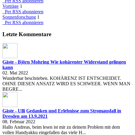
Per RSS abonnieren
Vorträge
1
Per RSS abonnieren
Sonnenforschung
1
Per RSS abonnieren
Letzte Kommentare
Gäste - Björn Mohring
Wie kohärenter Widerstand gelingen
kann
02. Mai 2022
Wunderbar beschrieben. KOHÄRENZ IST ENTSCHEIDET.
OHNE DIESEN ANSATZ WIRD ES SCHWEER. WENN MAN
BEGRE...
Gäste - Ulli
Gedanken und Erlebnisse zum Stromausfall in
Dresden am 13.9.2021
08. Februar 2022
Hallo Andreas, beim lesen ist mir zu deinem Problem mit dem
vollen Handyakku eingefallen das viele H...