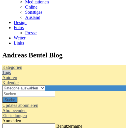
Meditationen
Online
Sonstiges
Ausland
Design
Fotos
Presse
Wetter
Links
Andreas Beutel Blog
Kategorien
Tags
Autoren
Kalender
Suche
Updates abonnieren
Abo beenden
Einstellungen
Anmelden
Benutzername