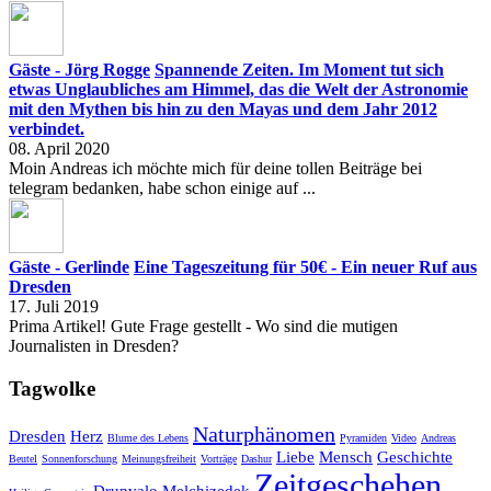
Gäste - Jörg Rogge
Spannende Zeiten. Im Moment tut sich
etwas Unglaubliches am Himmel, das die Welt der Astronomie
mit den Mythen bis hin zu den Mayas und dem Jahr 2012
verbindet.
08. April 2020
Moin Andreas ich möchte mich für deine tollen Beiträge bei
telegram bedanken, habe schon einige auf ...
Gäste - Gerlinde
Eine Tageszeitung für 50€ - Ein neuer Ruf aus
Dresden
17. Juli 2019
Prima Artikel! Gute Frage gestellt - Wo sind die mutigen
Journalisten in Dresden?
Tagwolke
Naturphänomen
Dresden
Herz
Blume des Lebens
Pyramiden
Video
Andreas
Liebe
Mensch
Geschichte
Beutel
Sonnenforschung
Meinungsfreiheit
Vorträge
Dashur
Zeitgeschehen
Drunvalo Melchizedek