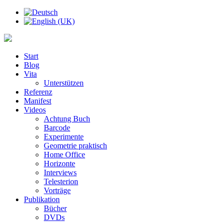
Start
Blog
Vita
Unterstützen
Referenz
Manifest
Videos
Achtung Buch
Barcode
Experimente
Geometrie praktisch
Home Office
Horizonte
Interviews
Telesterion
Vorträge
Publikation
Bücher
DVDs