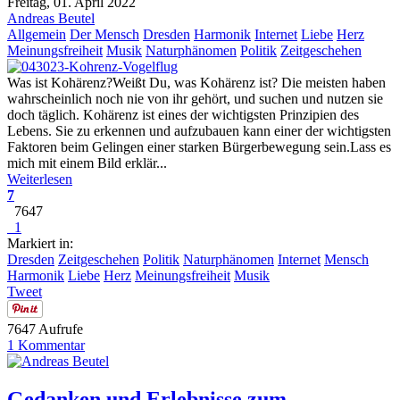
Freitag, 01. April 2022
Andreas Beutel
Allgemein
Der Mensch
Dresden
Harmonik
Internet
Liebe
Herz
Meinungsfreiheit
Musik
Naturphänomen
Politik
Zeitgeschehen
Was ist Kohärenz?Weißt Du, was Kohärenz ist? Die meisten haben
wahrscheinlich noch nie von ihr gehört, und suchen und nutzen sie
doch täglich. Kohärenz ist eines der wichtigsten Prinzipien des
Lebens. Sie zu erkennen und aufzubauen kann einer der wichtigsten
Faktoren beim Gelingen einer starken Bürgerbewegung sein.Lass es
mich mit einem Bild erklär...
Weiterlesen
7
7647
1
Markiert in:
Dresden
Zeitgeschehen
Politik
Naturphänomen
Internet
Mensch
Harmonik
Liebe
Herz
Meinungsfreiheit
Musik
Tweet
7647 Aufrufe
1 Kommentar
Gedanken und Erlebnisse zum