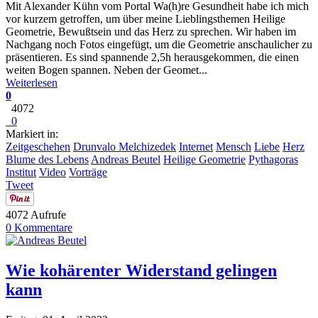
Mit Alexander Kühn vom Portal Wa(h)re Gesundheit habe ich mich
vor kurzem getroffen, um über meine Lieblingsthemen Heilige
Geometrie, Bewußtsein und das Herz zu sprechen. Wir haben im
Nachgang noch Fotos eingefügt, um die Geometrie anschaulicher zu
präsentieren. Es sind spannende 2,5h herausgekommen, die einen
weiten Bogen spannen. Neben der Geomet...
Weiterlesen
0
4072
0
Markiert in:
Zeitgeschehen
Drunvalo Melchizedek
Internet
Mensch
Liebe
Herz
Blume des Lebens
Andreas Beutel
Heilige Geometrie
Pythagoras
Institut
Video
Vorträge
Tweet
4072 Aufrufe
0 Kommentare
Wie kohärenter Widerstand gelingen
kann