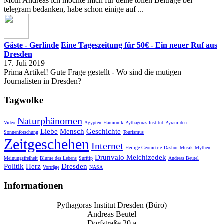
Moin Andreas ich möchte mich für deine tollen Beiträge bei
telegram bedanken, habe schon einige auf ...
Gäste - Gerlinde
Eine Tageszeitung für 50€ - Ein neuer Ruf aus
Dresden
17. Juli 2019
Prima Artikel! Gute Frage gestellt - Wo sind die mutigen
Journalisten in Dresden?
Tagwolke
Naturphänomen
Video
Ägypten
Harmonik
Pythagoras Institut
Pyramiden
Liebe
Mensch
Geschichte
Sonnenforschung
Tourismus
Zeitgeschehen
Internet
Heilige Geometrie
Dashur
Musik
Mythen
Drunvalo Melchizedek
Meinungsfreiheit
Blume des Lebens
Surftip
Andreas Beutel
Politik
Herz
Dresden
Vorträge
NASA
Informationen
Pythagoras Institut Dresden (Büro)
Andreas Beutel
Dorfstraße 20 a