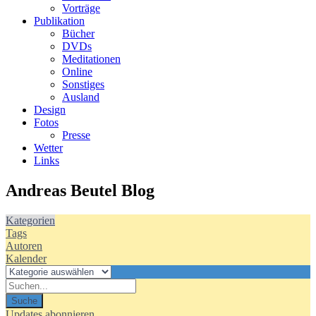
Vorträge
Publikation
Bücher
DVDs
Meditationen
Online
Sonstiges
Ausland
Design
Fotos
Presse
Wetter
Links
Andreas Beutel Blog
Kategorien
Tags
Autoren
Kalender
Suche
Updates abonnieren