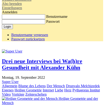
Abo beenden
Einstellungen
Anmelden
Benutzername
Passwort
Login
Benutzername vergessen
Passwort zurücksetzen
Drei neue Interviews bei Wa(h)re
Gesundheit mit Alexander Kühn
Montag, 19. September 2022
Super User
Allgemein
Blume des Lebens
Der Mensch
Drunvalo Melchizedek
Eigenes
Heilige Geometrie
Internet
Liebe
Herz
Pythagoras Institut
Video
Vorträge
Zeitgeschehen
Heilige Geometrie und der
Mensch