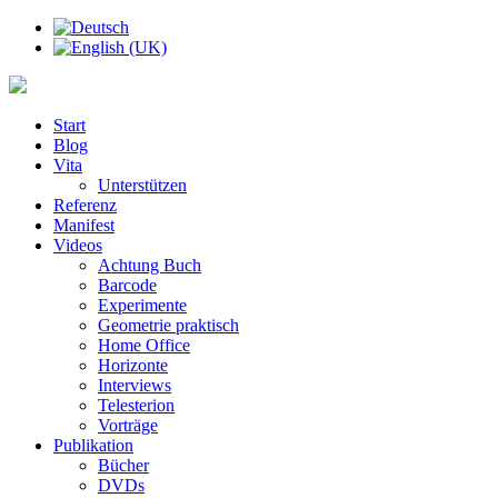
Start
Blog
Vita
Unterstützen
Referenz
Manifest
Videos
Achtung Buch
Barcode
Experimente
Geometrie praktisch
Home Office
Horizonte
Interviews
Telesterion
Vorträge
Publikation
Bücher
DVDs