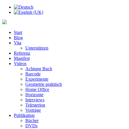
Start
Blog
Vita
Unterstützen
Referenz
Manifest
Videos
Achtung Buch
Barcode
Experimente
Geometrie praktisch
Home Office
Horizonte
Interviews
Telesterion
Vorträge
Publikation
Bücher
DVDs