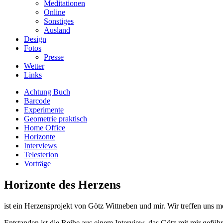
Meditationen
Online
Sonstiges
Ausland
Design
Fotos
Presse
Wetter
Links
Achtung Buch
Barcode
Experimente
Geometrie praktisch
Home Office
Horizonte
Interviews
Telesterion
Vorträge
Horizonte des Herzens
ist ein Herzensprojekt von Götz Wittneben und mir. Wir treffen uns 
Entstanden ist die Reihe aus einem Interview, das Götz mit mir gefüh