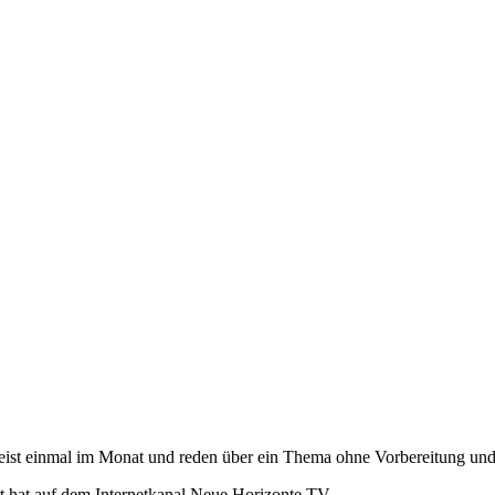
meist einmal im Monat und reden über ein Thema ohne Vorbereitung und
rt hat auf dem Internetkanal Neue Horizonte TV.