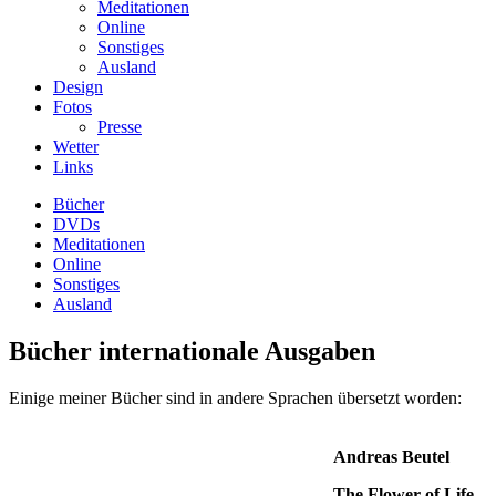
Meditationen
Online
Sonstiges
Ausland
Design
Fotos
Presse
Wetter
Links
Bücher
DVDs
Meditationen
Online
Sonstiges
Ausland
Bücher internationale Ausgaben
Einige meiner Bücher sind in andere Sprachen übersetzt worden:
Andreas Beutel
The Flower of Life