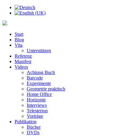
Start
Blog
Vita
Unterstützen
Referenz
Manifest
Videos
Achtung Buch
Barcode
Experimente
Geometrie praktisch
Home Office
Horizonte
Interviews
Telesterion
Vorträge
Publikation
Bücher
DVDs