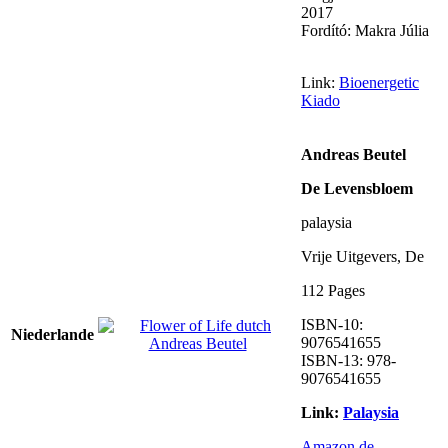
2017
Fordító: Makra Júlia
Link:
Bioenergetic
Kiado
Andreas Beutel
De Levensbloem
palaysia
Vrije Uitgevers, De
112 Pages
ISBN-10:
Niederlande
9076541655
ISBN-13: 978-
9076541655
Link:
Palaysia
Amazon.de