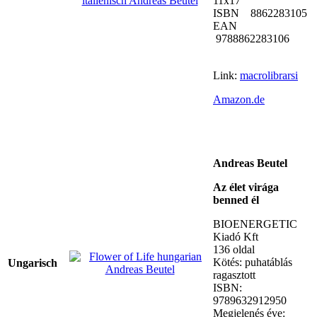
11x17
ISBN 8862283105
EAN
9788862283106
Link:
macrolibrarsi
Amazon.de
Andreas Beutel
Az élet virága
benned él
BIOENERGETIC
Kiadó Kft
136 oldal
Kötés: puhatáblás
Ungarisch
ragasztott
ISBN:
9789632912950
Megjelenés éve: