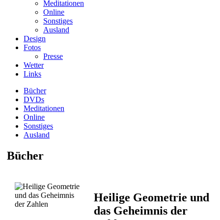
Meditationen
Online
Sonstiges
Ausland
Design
Fotos
Presse
Wetter
Links
Bücher
DVDs
Meditationen
Online
Sonstiges
Ausland
Bücher
Heilige Geometrie und
das Geheimnis der