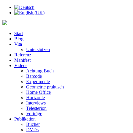
Start
Blog
Vita
Unterstützen
Referenz
Manifest
Videos
Achtung Buch
Barcode
Experimente
Geometrie praktisch
Home Office
Horizonte
Interviews
Telesterion
Vorträge
Publikation
Bücher
DVDs